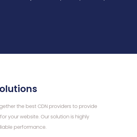
olutions
together the best CDN providers to provide
or your website. Our solution is highly
eliable performance.