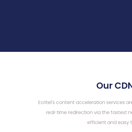
Our CDN
Ecritel's content acceleration services a
real-time redirection via the fastest 
efficient and easy 