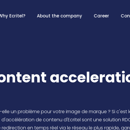
Why Ecritel?
About the company
Career
Con
ontent accelerati
lle un problème pour votre image de marque ? Si c'est l
es d'accélération de contenu d'Ecritel sont une solution R
e redirection en temps réel via le réseau le plus rapide, g