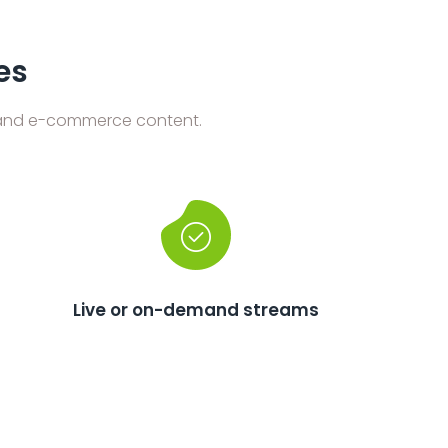
es
ng and e-commerce content.
Live or on-demand streams